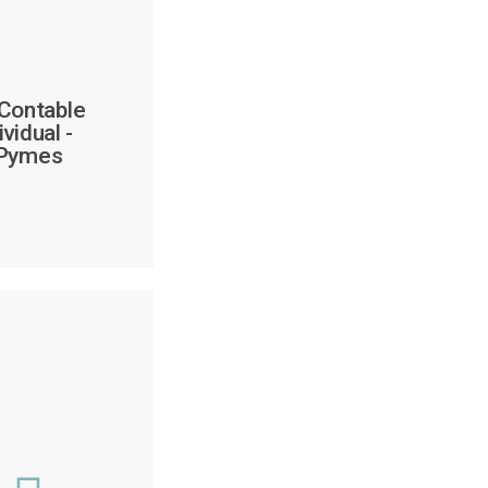
 Contable
vidual -
 Pymes