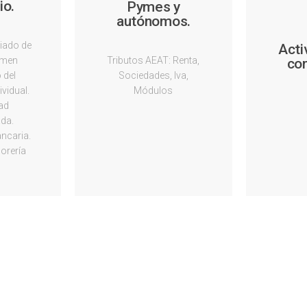
io.
Pymes y
autónomos.
viado de
Acti
imen
Tributos AEAT: Renta,
con
 del
Sociedades, Iva,
vidual.
Módulos
dad
ada.
ncaria.
orería