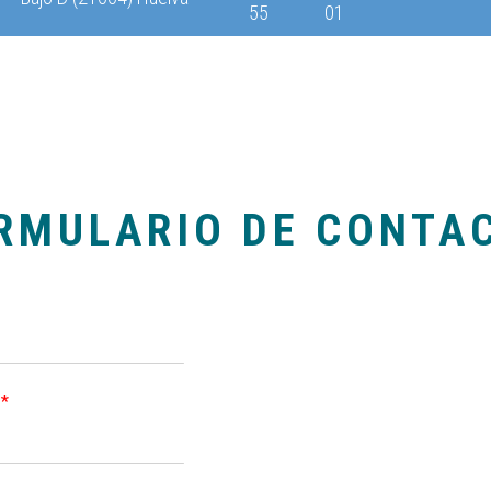
55
01
RMULARIO DE CONTA
o
*