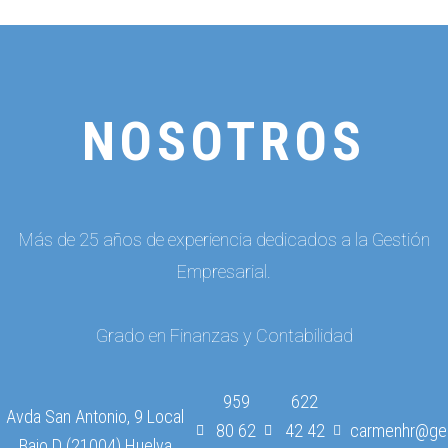
NOSOTROS
Más de 25 años de experiencia dedicados a la Gestión
Empresarial.
Grado en Finanzas y Contabilidad
959
622
Avda San Antonio, 9 Local
80 62
42 42
carmenhr@ges
Bajo D (21004) Huelva