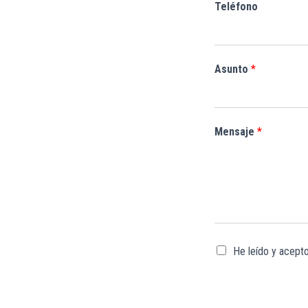
Teléfono
Asunto
*
Mensaje
*
A
He leído y acept
c
u
e
r