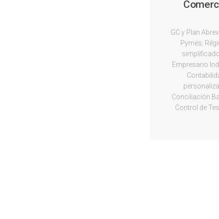
Comerc
GC y Plan Abre
Pymes. Rég
simplificado
Empresario Indi
Contabili
personaliz
Conciliación Ba
Control de Tes