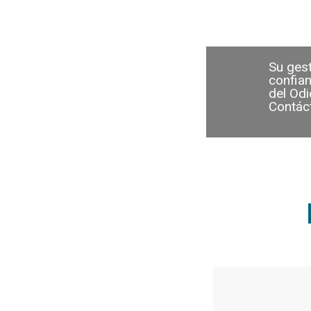
Su ges
confian
del Odie
Contác